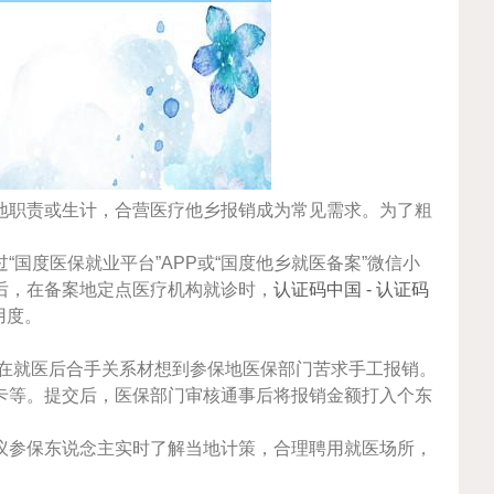
地职责或生计，合营医疗他乡报销成为常见需求。为了粗
国度医保就业平台”APP或“国度他乡就医备案”微信小
后，在备案地定点医疗机构就诊时，
认证码中国 - 认证码
用度。
在就医后合手关系材想到参保地医保部门苦求手工报销。
卡等。提交后，医保部门审核通事后将报销金额打入个东
议参保东说念主实时了解当地计策，合理聘用就医场所，