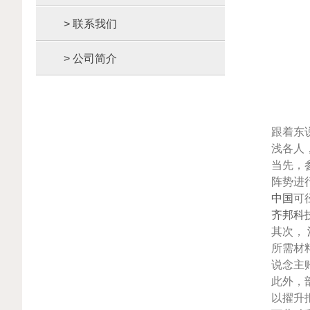
> 联系我们
> 公司简介
跟着东
浅各人
当先，
阵势进
中国
可
齐邦科
其次，
所需材
说念主
此外，
以擢升