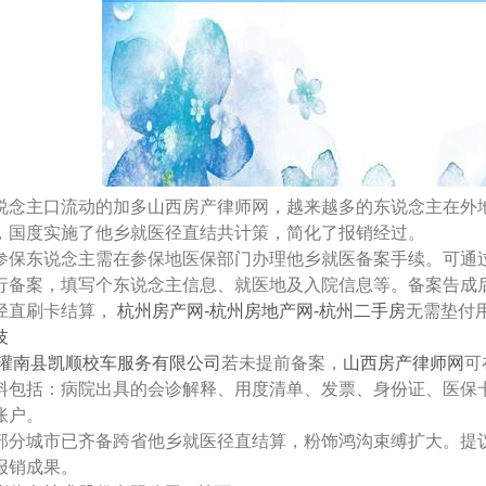
说念主口流动的加多山西房产律师网，越来越多的东说念主在外
，国度实施了他乡就医径直结共计策，简化了报销经过。
参保东说念主需在参保地医保部门办理他乡就医备案手续。可通过“
行备案，填写个东说念主信息、就医地及入院信息等。备案告成
径直刷卡结算，
杭州房产网-杭州房地产网-杭州二手房
无需垫付
技
灌南县凯顺校车服务有限公司
若未提前备案，
山西房产律师网
可
料包括：病院出具的会诊解释、用度清单、发票、身份证、医保
账户。
部分城市已齐备跨省他乡就医径直结算，粉饰鸿沟束缚扩大。提
报销成果。